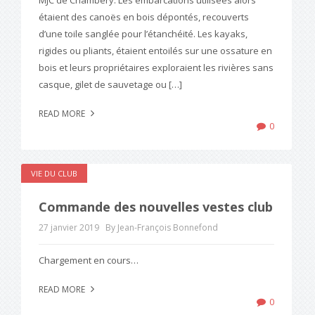
MJC de Chambéry. Les embarcations utilisées alors
étaient des canoës en bois dépontés, recouverts
d’une toile sanglée pour l’étanchéité. Les kayaks,
rigides ou pliants, étaient entoilés sur une ossature en
bois et leurs propriétaires exploraient les rivières sans
casque, gilet de sauvetage ou […]
READ MORE
0
VIE DU CLUB
Commande des nouvelles vestes club
27 janvier 2019
By Jean-François Bonnefond
Chargement en cours…
READ MORE
0