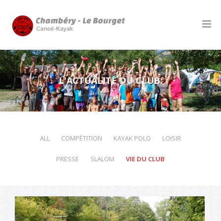
L'ACTUALITÉ DU CLUB:
ALL
COMPÉTITION
KAYAK POLO
LOISIR
PRESSE
SLALOM
VIE DU CLUB