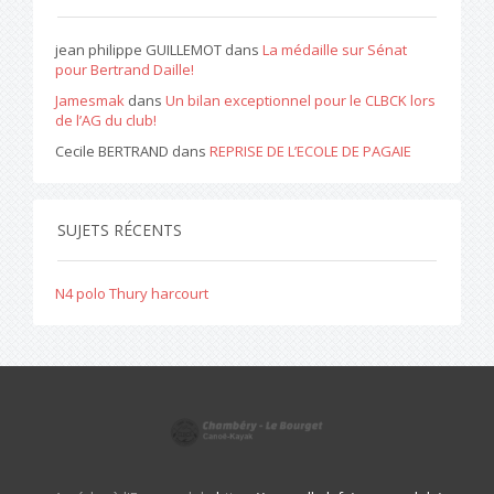
jean philippe GUILLEMOT
dans
La médaille sur Sénat
pour Bertrand Daille!
Jamesmak
dans
Un bilan exceptionnel pour le CLBCK lors
de l’AG du club!
Cecile BERTRAND
dans
REPRISE DE L’ECOLE DE PAGAIE
SUJETS RÉCENTS
N4 polo Thury harcourt