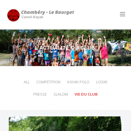
L'ACTUALITÉ DU CLUB:
ALL
COMPÉTITION
KAYAK POLO
LOISIR
PRESSE
SLALOM
VIE DU CLUB