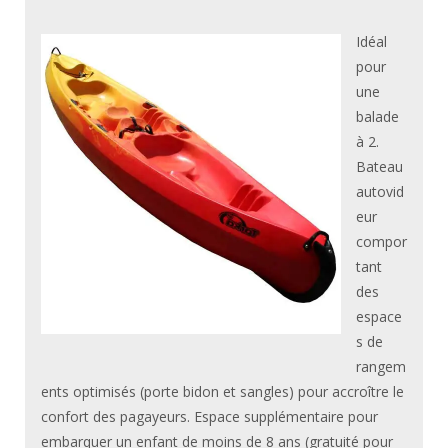
Idéal
pour
une
balade
à 2.
Bateau
autovid
eur
compor
tant
des
espace
s de
rangem
ents optimisés (porte bidon et sangles) pour accroître le
confort des pagayeurs. Espace supplémentaire pour
embarquer un enfant de moins de 8 ans (gratuité pour