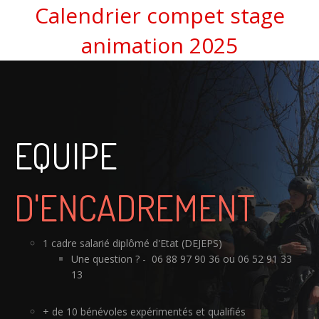
Calendrier compet stage
animation 2025
EQUIPE
D'ENCADREMENT
1 cadre salarié diplômé d'Etat (DEJEPS)
Une question ? - 06 88 97 90 36 ou 06 52 91 33
13
+ de 10 bénévoles expérimentés et qualifiés