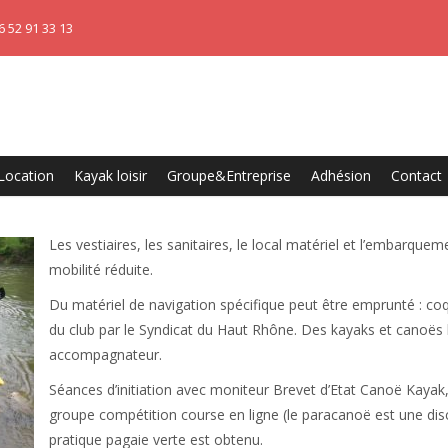
6 52 91 33 13
Location
Kayak loisir
Groupe&Entreprise
Adhésion
Contact
Les vestiaires, les sanitaires, le local matériel et l’embarqu
mobilité réduite.
Du matériel de navigation spécifique peut être emprunté : coq
du club par le Syndicat du Haut Rhône. Des kayaks et canoës
accompagnateur.
Séances d’initiation avec moniteur Brevet d’Etat Canoë Kayak, p
groupe compétition course en ligne (le paracanoë est une disc
pratique pagaie verte est obtenu.