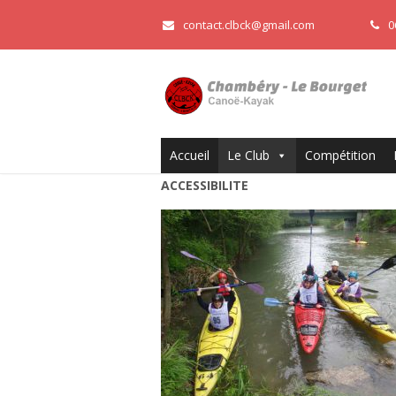
contact.clbck@gmail.com
0
Accueil
Le Club
Compétition
ACCESSIBILITE