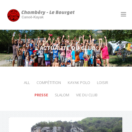
L'ACTUALITÉ DU CLUB:
ALL
COMPÉTITION
KAYAK POLO
LOISIR
PRESSE
SLALOM
VIE DU CLUB