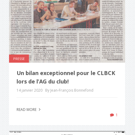
PRESSE
Un bilan exceptionnel pour le CLBCK
lors de l’AG du club!
14 janvier 2020
By Jean-François Bonnefond
READ MORE
1