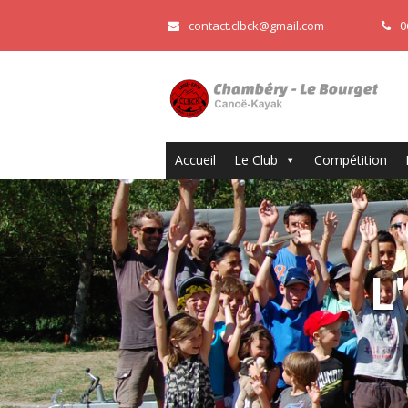
contact.clbck@gmail.com
0
Accueil
Le Club
Compétition
L