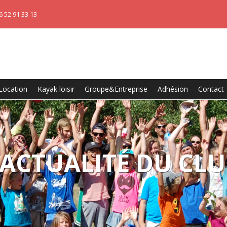
6 52 91 33 13
Location
Kayak loisir
Groupe&Entreprise
Adhésion
Contact
'ACTUALITÉ DU CLU