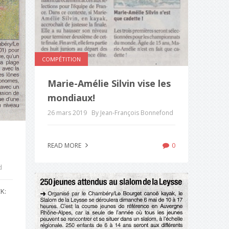
COMPÉTITION
Marie-Amélie Silvin vise les
mondiaux!
26 mars 2019
By Jean-François Bonnefond
0
READ MORE
d
K: