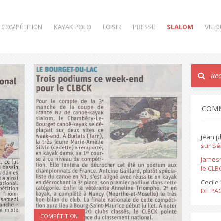
COMPÉTITION
KAYAK POLO
LOISIR
PRESSE
SLALOM
VIE 
COMM
jean p
sur Sé
James
le CLBC
Cecil
DE PA
COMPÉTITION