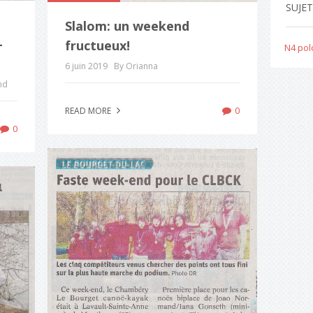
SUJE
Slalom: un weekend
-
fructueux!
N4 pol
6 juin 2019
By Orianna
nd
0
READ MORE
0