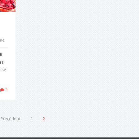
ond
i
es
rise
1
 Précédent
1
2