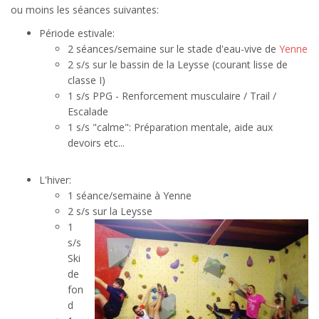
ou moins les séances suivantes:
Période estivale:
2 séances/semaine sur le stade d'eau-vive de
Yenne
2 s/s sur le bassin de la Leysse (courant lisse de
classe I)
1 s/s PPG - Renforcement musculaire / Trail /
Escalade
1 s/s "calme": Préparation mentale, aide aux
devoirs etc...
L'hiver:
1 séance/semaine à Yenne
2 s/s sur la Leysse
1
s/s
Ski
de
fon
d