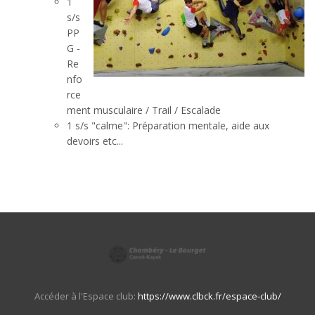
1
s/s
PP
G -
Re
nfo
rce
ment musculaire / Trail / Escalade
1 s/s "calme": Préparation mentale, aide aux
devoirs etc...
Accéder à l'Espace club:
https://www.clbck.fr/espace-club/