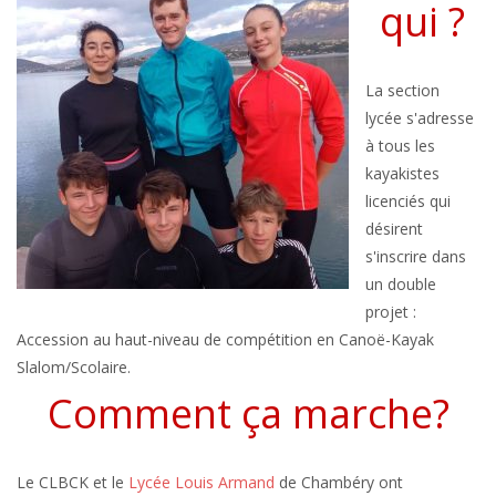
qui ?
La section
lycée s'adresse
à tous les
kayakistes
licenciés qui
désirent
s'inscrire dans
un double
projet :
Accession au haut-niveau de compétition en Canoë-Kayak
Slalom/Scolaire.
Comment ça marche?
Le CLBCK et le
Lycée Louis Armand
de Chambéry ont